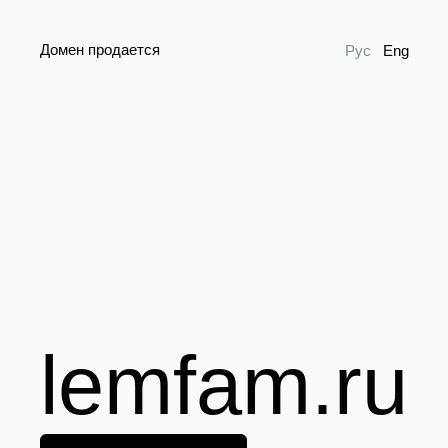
Домен продается
Рус
Eng
lemfam.ru